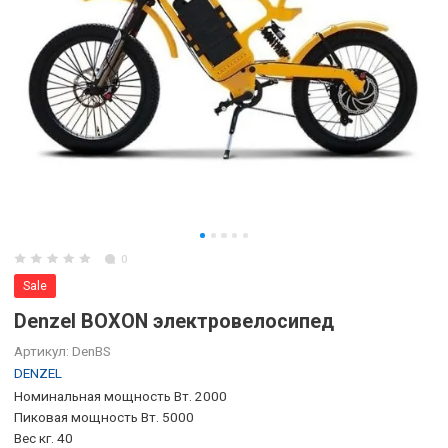
0
Sale
Denzel BOXON электровелосипед
Артикул:
DenBS